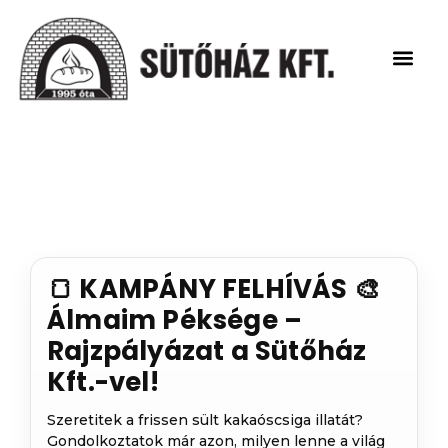
Legyen Viszon
Törzsvásárlói kártya
Legyen Viszon
Törzsvásárlói kártya
🍞 KAMPÁNY FELHÍVÁS 🎨
Álmaim Péksége –
Rajzpályázat a Sütőház
Kft.-vel!
Szeretitek a frissen sült kakaóscsiga illatát?
Gondolkoztatok már azon, milyen lenne a világ