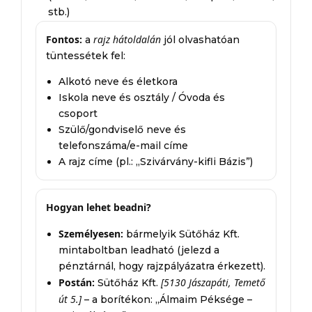
stb.)
Fontos:
rajz hátoldalán
a
jól olvashatóan
tüntessétek fel:
Alkotó neve és életkora
Iskola neve és osztály / Óvoda és
csoport
Szülő/gondviselő neve és
telefonszáma/e-mail címe
A rajz címe (pl.: „Szivárvány-kifli Bázis”)
Hogyan lehet beadni?
Személyesen:
bármelyik Sütőház Kft.
mintaboltban leadható (jelezd a
pénztárnál, hogy rajzpályázatra érkezett).
Postán:
[5130 Jászapáti, Temető
Sütőház Kft.
út 5.]
– a borítékon: „Álmaim Péksége –