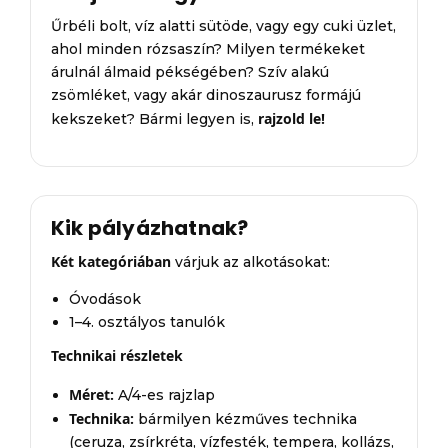
Űrbéli bolt, víz alatti sütöde, vagy egy cuki üzlet,
ahol minden rózsaszín? Milyen termékeket
árulnál álmaid pékségében? Szív alakú
zsömléket, vagy akár dinoszaurusz formájú
rajzold le!
kekszeket? Bármi legyen is,
Kik pályázhatnak?
Két kategóriában
várjuk az alkotásokat:
Óvodások
1–4. osztályos tanulók
Technikai részletek
Méret:
A/4-es rajzlap
Technika:
bármilyen kézműves technika
(ceruza, zsírkréta, vízfesték, tempera, kollázs,