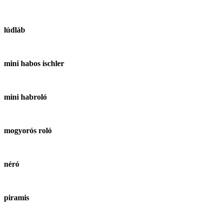
lúdláb
mini habos ischler
mini habroló
mogyorós roló
néró
piramis