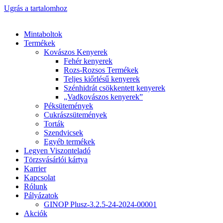
Ugrás a tartalomhoz
Mintaboltok
Termékek
Kovászos Kenyerek
Fehér kenyerek
Rozs-Rozsos Termékek
Teljes kiőrlésű kenyerek
Szénhidrát csökkentett kenyerek
„Vadkovászos kenyerek”
Péksütemények
Cukrászsütemények
Torták
Szendvicsek
Egyéb termékek
Legyen Viszonteladó
Törzsvásárlói kártya
Karrier
Kapcsolat
Rólunk
Pályázatok
GINOP Plusz-3.2.5-24-2024-00001
Akciók