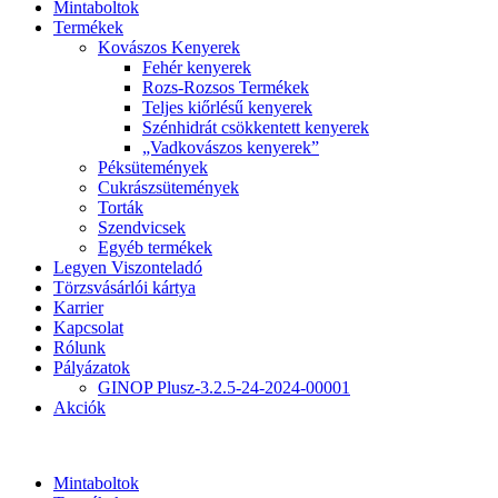
Mintaboltok
Termékek
Kovászos Kenyerek
Fehér kenyerek
Rozs-Rozsos Termékek
Teljes kiőrlésű kenyerek
Szénhidrát csökkentett kenyerek
„Vadkovászos kenyerek”
Péksütemények
Cukrászsütemények
Torták
Szendvicsek
Egyéb termékek
Legyen Viszonteladó
Törzsvásárlói kártya
Karrier
Kapcsolat
Rólunk
Pályázatok
GINOP Plusz-3.2.5-24-2024-00001
Akciók
Mintaboltok