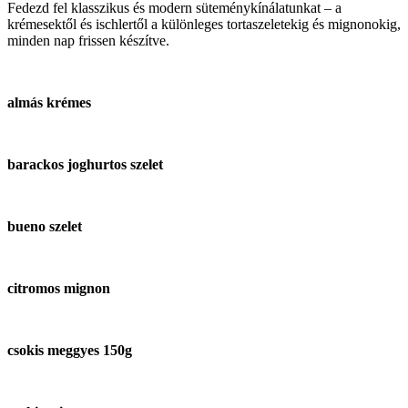
Fedezd fel klasszikus és modern süteménykínálatunkat – a
krémesektől és ischlertől a különleges tortaszeletekig és mignonokig,
minden nap frissen készítve.
almás krémes
barackos joghurtos szelet
bueno szelet
citromos mignon
csokis meggyes 150g