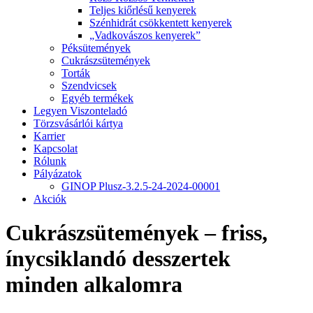
Teljes kiőrlésű kenyerek
Szénhidrát csökkentett kenyerek
„Vadkovászos kenyerek”
Péksütemények
Cukrászsütemények
Torták
Szendvicsek
Egyéb termékek
Legyen Viszonteladó
Törzsvásárlói kártya
Karrier
Kapcsolat
Rólunk
Pályázatok
GINOP Plusz-3.2.5-24-2024-00001
Akciók
Cukrászsütemények – friss,
ínycsiklandó desszertek
minden alkalomra