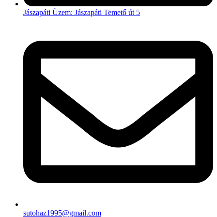
Jászapáti Üzem: Jászapáti Temető út 5
sutohaz1995@gmail.com