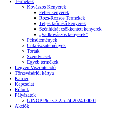
Termékek
Kovászos Kenyerek
Fehér kenyerek
Rozs-Rozsos Termékek
Teljes kiőrlésű kenyerek
Szénhidrát csökkentett kenyerek
„Vadkovászos kenyerek”
Péksütemények
Cukrászsütemények
Torták
Szendvicsek
Egyéb termékek
Legyen Viszonteladó
Törzsvásárlói kártya
Karrier
Kapcsolat
Rólunk
Pályázatok
GINOP Plusz-3.2.5-24-2024-00001
Akciók