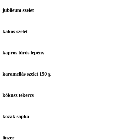
jubileum szelet
kakós szelet
kapros túrós lepény
karamellás szelet 150 g
kókusz tekercs
kozák sapka
linzer