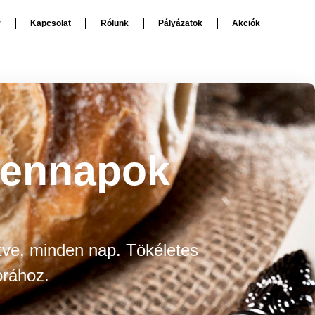
Akciók
r
Kapcsolat
Rólunk
Pályázatok
Akciók
dennapok
tve, minden nap. Tökéletes
orához.