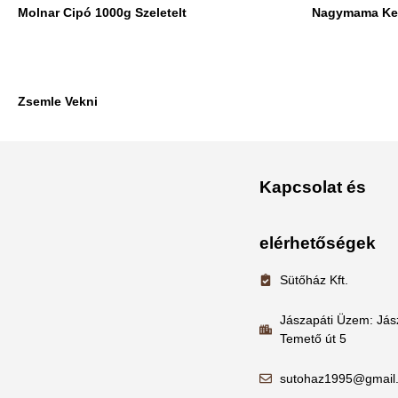
Molnar Cipó 1000g Szeletelt
Nagymama Ke
Zsemle Vekni
Kapcsolat és
elérhetőségek
Sütőház Kft.
Jászapáti Üzem: Jás
Temető út 5
sutohaz1995@gmail