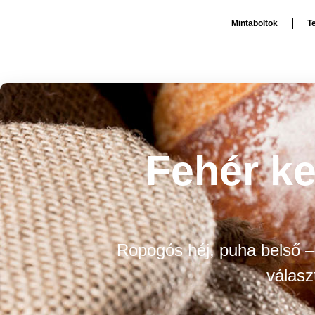
Mintaboltok
T
Fehér k
Ropogós héj, puha belső –
válasz