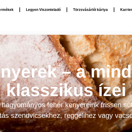
ermékek
Legyen Viszonteladó
Törzsvásárlói kártya
Karrie
enyerek – a min
klasszikus ízei
 hagyományos fehér kenyereink frissen sü
tás szendvicsekhez, reggelihez vagy vacs