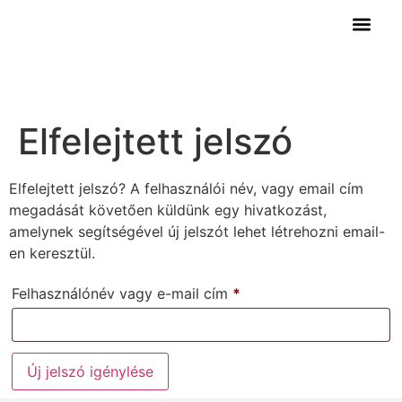
Legyen Viszon
Törzsvásárlói kártya
Legyen Viszon
Törzsvásárlói kártya
Elfelejtett jelszó
Elfelejtett jelszó? A felhasználói név, vagy email cím
megadását követően küldünk egy hivatkozást,
amelynek segítségével új jelszót lehet létrehozni email-
en keresztül.
Felhasználónév vagy e-mail cím
*
Új jelszó igénylése